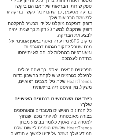
מספר תעודת זהות: בדרך כלל זה יוזן על ידי
ספק שירותי הבריאות שלך אם הם ביקשו
בדיקה מטעמך, כך שהם יוכלו לקשר בדיקה זו
לרשומת הבריאות שלך.
דופק: דופקכם מוקלט על ידי מכשיר להקלטת
דופק שתקבלו למשך 20 דקות כך שניתן יהיה
לבצע את הבדיקה.
מיקום GPS: מידע זה נאסף באופן אנונימי על
מנת שנוכל לחקור מגמות דמוגרפיות
וגיאוגרפיות במחלות לב. הם לא יתייחסו
בחזרה לעצמכם.
הפריטים הבאים ייאספו כך שהם יכולים
להיכלל כגורמים שיש לקחת בחשבון בדוח
HeartTrends שלך: גיל, מצבים רפואיים,
משקל, מין והיסטוריה בריאותית
כיצד אנו משתמשים בנתונים האישיים
שלך?
כל הנתונים האישיים מעובדים ומאוחסנים
בצורה מאובטחת, לא יותר מכפי שנחוץ
למטרה בה נאסף, כלומר בביצוע מבחן
HeartTrends שלשמו הופנית ליישום שלנו.
המידע שלך נשמר על ידינו למשך 6 חודשים