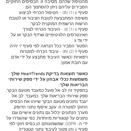
מהטיפול שלהם. מסיבה זו, הבסיסים החוקיים
הסבירים עליהם ניתן להסתמך הם:
סעיף 6 (1) (ה) - הטיפול הכרחי לביצוע
משימה המתבצעת לטובת הציבור או לטובת
הרשות הרשמית המוקנית לבקר;
סעיף 6 (1) (ו) - העיבוד הכרחי לצורך
האינטרסים הלגיטימיים שרדף הבקר או על
ידי צד ג '.
הפטור הסביר ככל הנראה לפי סעיף 9 יהיה:
סעיף 9 (2) (ח) - עיבוד הכרחי למטרות
רפואיות (כאשר העיבוד מתבצע על ידי אדם
עם חובת אמון).
כאשר תוצאות בדיקת HeartTrends שלך
משמשות ככלי אבחון על ידי ספק שירותי
הבריאות שלך:
בתפקיד זה לב-אל פועל כמעבד מטעם הבקר,
ספק שירותי הבריאות שלך. כמעבד, לב-אל
יעבד נתונים מטעם הבקר שיזהו את הבסיס
החוקי למטרה זו. עקב איסוף נתוני הדופק,
מערך הנתונים יכלול גם נתונים אישיים וגם
נתונים על קטגוריות מיוחדות, כפי שהוגדרו על
ידי ה- GDPR, שמשמעותם הן בסיס חוקי לפי
סעיף 6 והן פטור לעיבוד נתוני קטגוריה