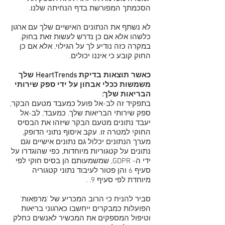
הסכמתך המפורשת בדף הנחיתה שלנו.
לא נשתף את הנתונים האישיים שלך עם ארגון
כלשהו אלא אם כן נדרש לעשות זאת בחוק.
במקרה כזה נודיע לך על הגילוי, אלא אם כן
החוק קובע כי איננו יכולים.
כאשר תוצאות בדיקת HeartTrends שלך
משמשות ככלי אבחון על ידי ספק שירותי
הבריאות שלך:
בתפקיד זה לב-אל פועל כמעבד מטעם הבקר,
ספק שירותי הבריאות שלך. כמעבד, לב-אל
יעבד נתונים מטעם הבקר שיזהו את הבסיס
החוקי למטרה זו. עקב איסוף נתוני הדופק,
מערך הנתונים יכלול גם נתונים אישיים וגם
נתונים על קטגוריות מיוחדות, כפי שהוגדרו על
ידי ה- GDPR, שמשמעותם הן בסיס חוקי לפי
סעיף 6 והן פטור לעיבוד נתוני קטגוריה
מיוחדת לפי סעיף 9. .
סביר להניח כי הרוב המכריע של 'מרפאות'
הפועלות כמבקרים ייחשבו כארגוני בריאות
וטיפול המספקים את המכשיר לאנשים כחלק