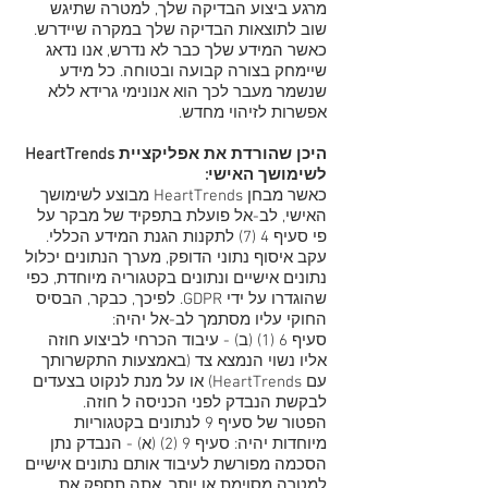
מרגע ביצוע הבדיקה שלך, למטרה שתיגש
שוב לתוצאות הבדיקה שלך במקרה שיידרש.
כאשר המידע שלך כבר לא נדרש, אנו נדאג
שיימחק בצורה קבועה ובטוחה. כל מידע
שנשמר מעבר לכך הוא אנונימי גרידא ללא
אפשרות לזיהוי מחדש.
היכן שהורדת את אפליקציית HeartTrends
לשימושך האישי:
כאשר מבחן HeartTrends מבוצע לשימושך
האישי, לב-אל פועלת בתפקיד של מבקר על
פי סעיף 4 (7) לתקנות הגנת המידע הכללי.
עקב איסוף נתוני הדופק, מערך הנתונים יכלול
נתונים אישיים ונתונים בקטגוריה מיוחדת, כפי
שהוגדרו על ידי GDPR. לפיכך, כבקר, הבסיס
החוקי עליו מסתמך לב-אל יהיה:
סעיף 6 (1) (ב) - עיבוד הכרחי לביצוע חוזה
אליו נשוי הנמצא צד (באמצעות התקשרותך
עם HeartTrends) או על מנת לנקוט בצעדים
לבקשת הנבדק לפני הכניסה ל חוזה.
הפטור של סעיף 9 לנתונים בקטגוריות
מיוחדות יהיה: סעיף 9 (2) (א) - הנבדק נתן
הסכמה מפורשת לעיבוד אותם נתונים אישיים
למטרה מסוימת או יותר. אתה תספק את