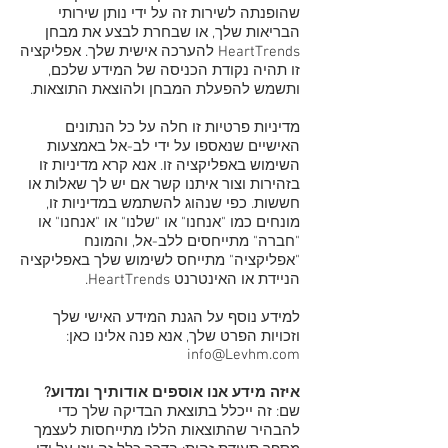
שהופנתה לשירות זה על ידי נותן שירותי
הבריאות שלך, או שבחרת לבצע את מבחן
HeartTrends להערכה אישית שלך. אפליקציה
זו תהיה נקודת הכניסה של המידע שלכם,
ותשמש להפעלת המבחן ולהוצאת התוצאות.
מדיניות פרטיות זו חלה על כל הנתונים
האישיים שנאספו על ידי לב-אל באמצעות
השימוש באפליקציה זו. אנא קרא מדיניות זו
בזהירות וצור איתנו קשר אם יש לך שאלות או
חששות. כפי שנהוג להשתמש במדיניות זו,
מונחים כמו "אנחנו" או "שלנו" או "אנחנו" או
"חברה" מתייחסים ללב-אל, והמונח
"אפליקציה" מתייחס לשימוש שלך באפליקציה
הניידת או האינטרנט HeartTrends.
למידע נוסף על הגנת המידע האישי שלך
וזכויות הפרט שלך, אנא פנה אלינו כאן:
info@Levhm.com
איזה מידע אנו אוספים אודותיך ומדוע?
שם: זה ייכלל בתוצאת הבדיקה שלך כדי
להבהיר שהתוצאות הללו מתייחסות לעצמך