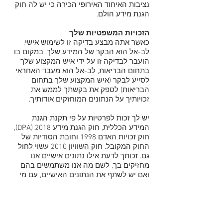
נציבות האיחוד האירופי הכירה כי יש לה חוק
הגנת מידע הולם.
הזכויות המשפטיות שלך
כאשר אתה מבצע בדיקה זו לשימוש אישי,
לב-אל הוא הבקר של המידע שלך. במקום בו
הועבר לבדיקה זו על ידי איש המקצוע שלך
בתחום הבריאות, לב-אל הוא מעבד האחראי
לסייע לבקר (איש המקצוע שלך בתחום
הבריאות) לספק את בקשתך לממש את
זכויותיך על הנתונים המוחזקים אודותיך.
יש לך זכות לפרטיות על פי תקנת הגנת
המידע הכללית, חוק הגנת מידע 2018 (DPA),
חוק זכויות האדם 1998 וחובת הסודיות של
החוק המקובל. חוק השוויון 2010 עשוי לחול
גם. זכותך לדעת אילו נתונים אישיים אנו
מחזיקים בך, לשם מה אנו משתמשים בהם
ואם יש לשתף את הנתונים האישיים, עם מי
ישותף אותם.
יש לך את היכולת לממש את זכויותיך על פני
הנתונים שהסכמת כדי לאפשר לנו להחזיק בך
במהלך 6 החודשים שבהם אנו מחזיקים בהם.