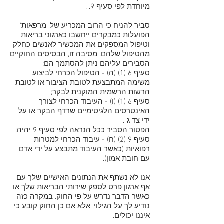
מיוחדת לפי סעיף 9. .
סביר להניח כי הרוב המכריע של 'מרפאות'
הפועלות כמבקרים ייחשבו כארגוני בריאות
וטיפול המספקים את המכשיר לאנשים כחלק
מהטיפול שלהם. מסיבה זו, הבסיסים החוקיים
הסבירים עליהם ניתן להסתמך הם:
סעיף 6 (1) (ה) - הטיפול הכרחי לביצוע
משימה המתבצעת לטובת הציבור או לטובת
הרשות הרשמית המוקנית לבקר;
סעיף 6 (1) (ו) - העיבוד הכרחי לצורך
האינטרסים הלגיטימיים שרדף הבקר או על
ידי צד ג '.
הפטור הסביר ככל הנראה לפי סעיף 9 יהיה:
סעיף 9 (2) (ח) - עיבוד הכרחי למטרות
רפואיות (כאשר העיבוד מתבצע על ידי אדם
עם חובת אמון).
אנו לא נשתף את הנתונים האישיים שלך עם
אף ארגון פרט לספק שירותי הבריאות שלך או
כאשר הדבר נדרש על פי החוק. במקרה כזה
נודיע לך על הגילוי, אלא אם כן החוק קובע כי
איננו יכולים.