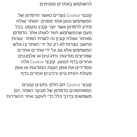
להשתמש באתרים מסוימים.
קובצי Cookie נוצרים כאשר הדפדפן של
המשתמש טוען אתר מסוים. האתר שולח
מידע לדפדפן אשר יוצר קובץ טקסט. בכל
פעם שהמשתמש חוזר לאותו אתר הדפדפן
מאחזר ושולח קובץ זה לשרת האתר. עוגיות
מחשב נוצרות לא רק על ידי האתר בו גולש
המשתמש אלא גם על ידי אתרים אחרים
שמריצים מודעות, ווידג'טים או אלמנטים
אחרים בדף הטעון. קובצי Cookie אלה
מסדירים את אופן הצגת המודעות או אופן
פעולת הווידג'טים ורכיבים אחרים בדף.
קובצי Cookie הם חלקי נתונים קטנים
המאוחסנים בדפדפן של מבקר האתר. הם
משמשים בדרך כלל כדי לעקוב אחר ההגדרות
שמשתמשים בחרו ואת הפעולות שהם ביצעו
באתר. בהתאם ל- GDPR, אנו מודיעים
למבקרים שלנו שהם משתמשים בעוגיות
באתר שלנו.
האפליקציה שלנו משתמשת בעוגיות מסיבות