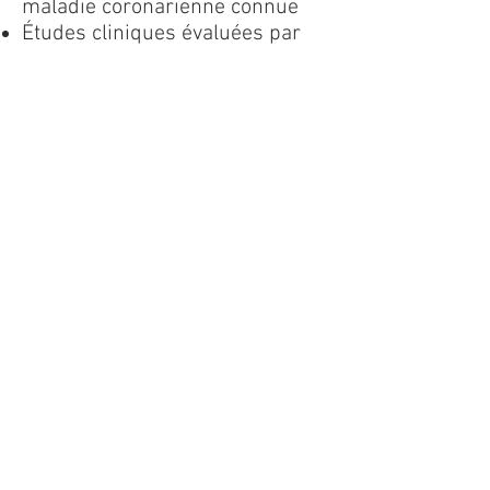
maladie coronarienne connue
Études cliniques évaluées par
des pairs et fondées sur des
données probantes (American
Journal of Cardiology et al.)
Évalué avec des facteurs de
risque cardiaques standard
Certifié CE