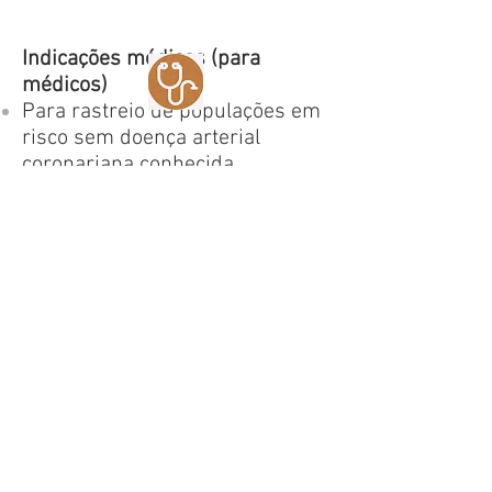
Indicações médicas (para
médicos)
Para rastreio de populações em
risco sem doença arterial
coronariana conhecida
Estudos clínicos baseados em
evidências científicas e
revisados por pares (American
Journal of Cardiology et al.)
Avaliação baseada nos fatores
de risco cardíacos tradicionais
O Heartrends possui certificado
CE